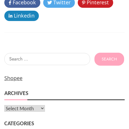
Facebook
Twitter
Pinterest
o
Zap
Clinic
k
Linkedin
Saat
Masa
Pendemi
Search
for:
Shopee
ARCHIVES
Archives
CATEGORIES