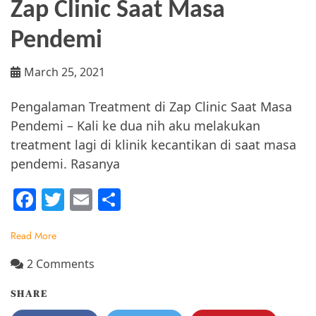
Zap Clinic Saat Masa
Pendemi
March 25, 2021
Pengalaman Treatment di Zap Clinic Saat Masa
Pendemi – Kali ke dua nih aku melakukan
treatment lagi di klinik kecantikan di saat masa
pendemi. Rasanya
F
T
E
S
a
w
m
h
Read More
c
itt
ai
ar
e
er
l
e
on
2 Comments
Pengalaman
b
SHARE
Treatment
o
di