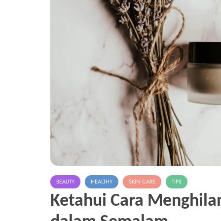
BEAUTY
HEALTHY
SKIN CARE
TIPS
Ketahui Cara Menghila