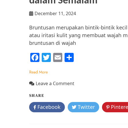
dalam Semalam
December 11, 2024
Bruntusan merupakan bintik-bintik keci
atau iritasi kulit yang membuat wajah m
bruntusan di wajah
F
T
E
S
a
w
m
h
Read More
c
itt
ai
ar
e
er
l
e
on
Leave a Comment
Ketahui
b
SHARE
Cara
o
Menghilangkan
Facebook
Twitter
Pintere
o
Bruntusan
di
k
Wajah