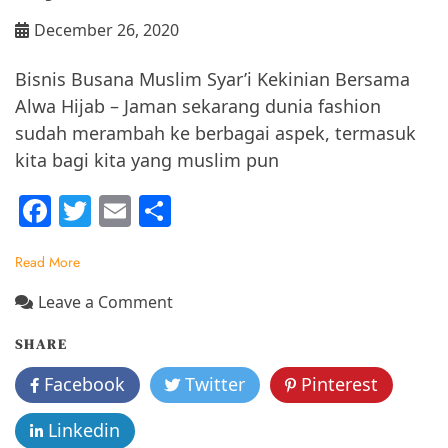
December 26, 2020
Bisnis Busana Muslim Syar’i Kekinian Bersama
Alwa Hijab – Jaman sekarang dunia fashion
sudah merambah ke berbagai aspek, termasuk
kita bagi kita yang muslim pun
F
T
E
S
a
w
m
h
Read More
c
itt
ai
ar
e
er
l
e
on
Leave a Comment
Bisnis
b
SHARE
Busana
o
Muslim
Facebook
Twitter
Pinterest
o
Syar’i
Kekinian
k
Linkedin
Bersama