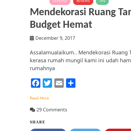
FAMILY
LIFESTYLE
REVIEWS
TIPS
Mendekorasi Ruang Ta
Budget Hemat
December 9, 2017
Assalamualaikum.. Mendekorasi Ruang 
kerasa rumah mungil kami ini udah hampi
rumahnya
F
T
E
S
a
w
m
h
Read More
c
itt
ai
ar
e
er
l
e
on
29 Comments
Mendekorasi
b
SHARE
Ruang
o
Tamu