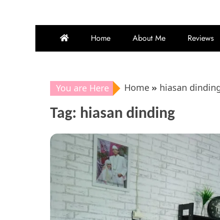
Home
About Me
Reviews
Home
hiasan dindin
You are Here
Tag:
hiasan dinding