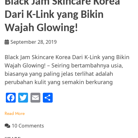
Black Jam Skincare Korea
Dari K-Link yang Bikin
Wajah Glowing!
September 28, 2019
Black Jam Skincare Korea Dari K-Link yang Bikin
Wajah Glowing! – Seiring bertambahnya usia,
biasanya yang paling jelas terlihat adalah
perubahan kulit yang semakin berkurang
F
T
E
S
a
w
m
h
Read More
c
itt
ai
ar
e
er
l
e
on
10 Comments
Black
b