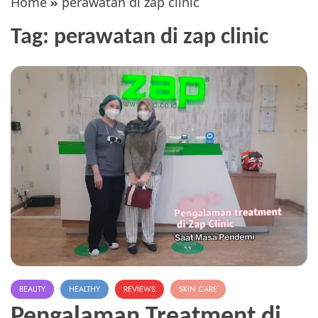
Home
perawatan di zap clinic
Tag:
perawatan di zap clinic
BEAUTY
HEALTHY
REVIEWS
SKIN CARE
Pengalaman Treatment di