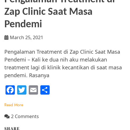
Zap Clinic Saat Masa
Pendemi
March 25, 2021
Pengalaman Treatment di Zap Clinic Saat Masa
Pendemi – Kali ke dua nih aku melakukan
treatment lagi di klinik kecantikan di saat masa
pendemi. Rasanya
F
T
E
S
a
w
m
h
Read More
c
itt
ai
ar
e
er
l
e
on
2 Comments
Pengalaman
b
SHARE
Treatment