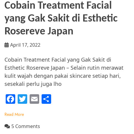
Cobain Treatment Facial
yang Gak Sakit di Esthetic
Rosereve Japan
April 17, 2022
Cobain Treatment Facial yang Gak Sakit di
Esthetic Rosereve Japan – Selain rutin merawat
kulit wajah dengan pakai skincare setiap hari,
sesekali perlu juga lho
F
T
E
S
a
w
m
h
Read More
c
itt
ai
ar
e
er
l
e
on
5 Comments
Cobain