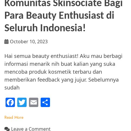
Komunitas Skinsociate Bagi
Para Beauty Enthusiast di
Seluruh Indonesia!
October 10, 2023
Hai semua beauty enthusiast! Aku mau berbagi
informasi menarik nih buat kalian yang suka
mencoba produk kosmetik terbaru dan
memberikan feedback yang jujur. Sebelumnya
sudah
F
T
E
S
a
w
m
h
Read More
c
itt
ai
ar
e
er
l
e
on
Leave a Comment