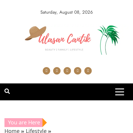
Skip
to
Saturday, August 08, 2026
content
You are Here
Home
Lifestyle