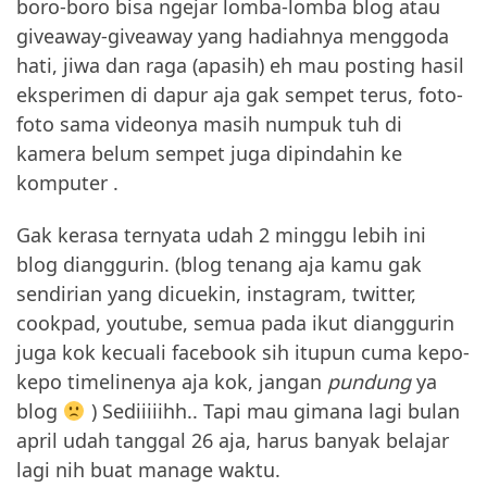
boro-boro bisa ngejar lomba-lomba blog atau
giveaway-giveaway yang hadiahnya menggoda
hati, jiwa dan raga (apasih) eh mau posting hasil
eksperimen di dapur aja gak sempet terus, foto-
foto sama videonya masih numpuk tuh di
kamera belum sempet juga dipindahin ke
komputer .
Gak kerasa ternyata udah 2 minggu lebih ini
blog dianggurin. (blog tenang aja kamu gak
sendirian yang dicuekin, instagram, twitter,
cookpad, youtube, semua pada ikut dianggurin
juga kok kecuali facebook sih itupun cuma kepo-
kepo timelinenya aja kok, jangan
pundung
ya
blog
) Sediiiiihh.. Tapi mau gimana lagi bulan
april udah tanggal 26 aja, harus banyak belajar
lagi nih buat manage waktu.