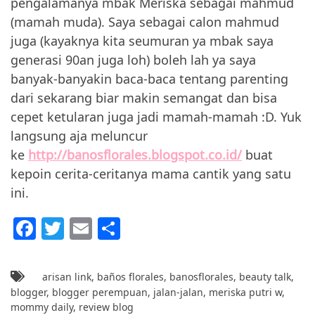
pengalamanya mbak Meriska sebagai mahmud
(mamah muda). Saya sebagai calon mahmud
juga (kayaknya kita seumuran ya mbak saya
generasi 90an juga loh) boleh lah ya saya
banyak-banyakin baca-baca tentang parenting
dari sekarang biar makin semangat dan bisa
cepet ketularan juga jadi mamah-mamah :D. Yuk
langsung aja meluncur
ke
http://banosflorales.blogspot.co.id/
buat
kepoin cerita-ceritanya mama cantik yang satu
ini.
F
T
E
S
a
w
m
h
c
itt
ai
ar
arisan link
,
baños florales
,
banosflorales
,
beauty talk
,
e
er
l
e
blogger
,
blogger perempuan
,
jalan-jalan
,
meriska putri w
,
mommy daily
,
review blog