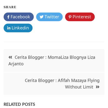
b
o
SHARE
o
Facebook
Twitter
Pinterest
k
Linkedin
Post
Cerita Blogger : MomaLiza Blognya Liza
navigation
Arjanto
Cerita Blogger : Afifah Mazaya Flying
Without Limit
RELATED POSTS