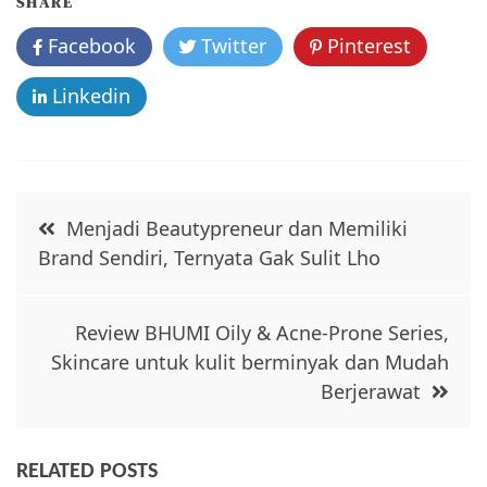
SHARE
o
Facebook
Twitter
Pinterest
o
k
Linkedin
Post
Menjadi Beautypreneur dan Memiliki
navigation
Brand Sendiri, Ternyata Gak Sulit Lho
Review BHUMI Oily & Acne-Prone Series,
Skincare untuk kulit berminyak dan Mudah
Berjerawat
RELATED POSTS