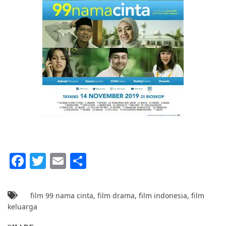
F
T
E
S
a
w
m
h
c
itt
ai
ar
film 99 nama cinta
,
film drama
,
film indonesia
,
film
e
er
l
e
keluarga
b