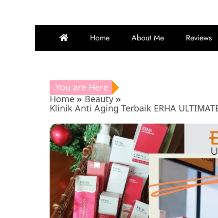
Home
About Me
Reviews
You are Here
Home
Beauty
Klinik Anti Aging Terbaik ERHA ULTIMAT