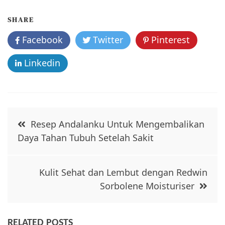
a
w
m
h
c
itt
ai
ar
SHARE
e
er
l
e
Facebook
Twitter
Pinterest
b
o
Linkedin
o
k
Post
Resep Andalanku Untuk Mengembalikan
navigation
Daya Tahan Tubuh Setelah Sakit
Kulit Sehat dan Lembut dengan Redwin
Sorbolene Moisturiser
RELATED POSTS