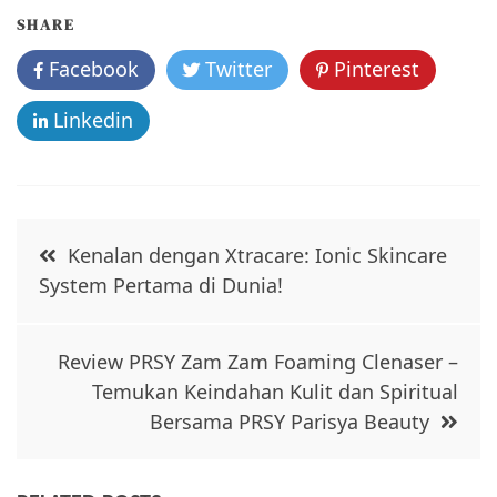
o
SHARE
o
Facebook
Twitter
Pinterest
k
Linkedin
Post
Kenalan dengan Xtracare: Ionic Skincare
navigation
System Pertama di Dunia!
Review PRSY Zam Zam Foaming Clenaser –
Temukan Keindahan Kulit dan Spiritual
Bersama PRSY Parisya Beauty