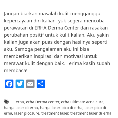
Jangan biarkan masalah kulit mengganggu
kepercayaan diri kalian, yuk segera mencoba
perawatan di ERHA Derma Center dan rasakan
perubahan positif untuk kulit kalian. Aku yakin
kalian juga akan puas dengan hasilnya seperti
aku. Semoga pengalaman aku ini bisa
memberikan inspirasi dan motivasi untuk
merawat kulit dengan baik. Terima kasih sudah
membaca!
F
T
E
S
a
w
m
h
c
itt
ai
ar
erha
,
erha Derma center
,
erha ultimate acne cure
,
e
er
l
e
harga laser di erha
,
harga laser pico di erha
,
laser pico di
erha
,
laser picosure
,
treatment laser
,
treatment laser di erha
b