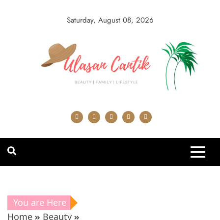
Skip
to
Saturday, August 08, 2026
content
You are Here
Home
Beauty