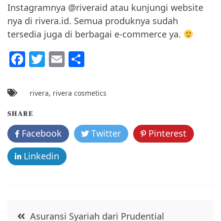
Instagramnya @riveraid atau kunjungi website
nya di rivera.id. Semua produknya sudah
tersedia juga di berbagai e-commerce ya.
F
T
E
S
a
w
m
h
c
itt
ai
ar
rivera
,
rivera cosmetics
e
er
l
e
SHARE
b
Facebook
o
Twitter
Pinterest
o
Linkedin
k
Post
Asuransi Syariah dari Prudential