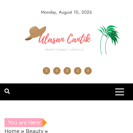
Skip
to
Monday, August 10, 2026
content
You are Here
Home
Beauty