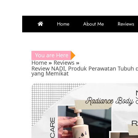
Home
About Me
Reviews
You are Here
Home
Reviews
Review NADI, Produk Perawatan Tubuh d
yang Memikat