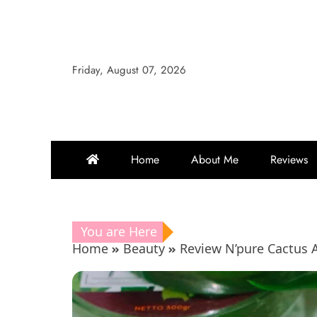
Skip
to
content
Friday, August 07, 2026
Home
About Me
Reviews
You are Here
Home
Beauty
Review N’pure Cactus 