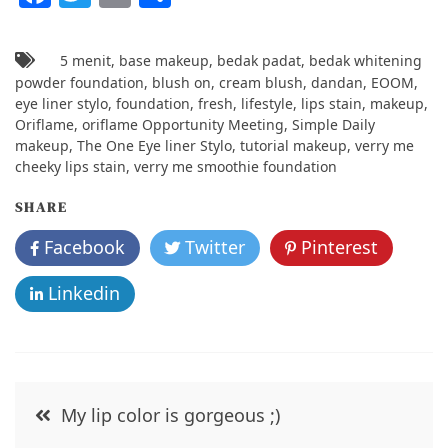
a
w
m
h
c
itt
ai
ar
5 menit
,
base makeup
,
bedak padat
,
bedak whitening
e
er
l
e
powder foundation
,
blush on
,
cream blush
,
dandan
,
EOOM
,
eye liner stylo
,
foundation
,
fresh
,
lifestyle
,
lips stain
,
makeup
,
b
Oriflame
,
oriflame Opportunity Meeting
,
Simple Daily
o
makeup
,
The One Eye liner Stylo
,
tutorial makeup
,
verry me
cheeky lips stain
,
verry me smoothie foundation
o
k
SHARE
Facebook
Twitter
Pinterest
Linkedin
Post
My lip color is gorgeous ;)
navigation