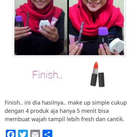
Finish.. ini dia hasilnya.. make up simple cukup
dengan 4 produk aja hanya 5 menit bisa
membuat wajah tampil lebih fresh dan cantik.
F
T
E
S