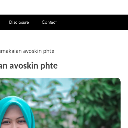
Disclosure
Contact
pemakaian avoskin phte
an avoskin phte