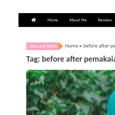
Home
About Me
Reviews
Home
before after 
You are Here
Tag:
before after pemakai