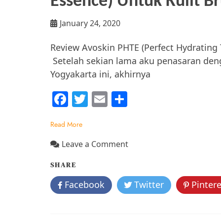
Essence) Untuk Kulit B
January 24, 2020
Review Avoskin PHTE (Perfect Hydrating
Setelah sekian lama aku penasaran deng
Yogyakarta ini, akhirnya
F
T
E
S
a
w
m
h
Read More
c
itt
ai
ar
e
er
l
e
on
Leave a Comment
Review
b
SHARE
Avoskin
o
PHTE
Facebook
Twitter
Pintere
o
(Perfect
Hydrating
k
Treatment