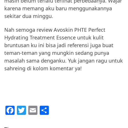
masih belum terlalu terlihat perbedaanya. Wajar
karena memang aku baru menggunakannya
sekitar dua minggu.
Nah semoga review Avoskin PHTE Perfect
Hydrating Treatment Essence untuk kulit
bruntusan ku ini bisa jadi referensi juga buat
teman-teman yang mungkin sedang punya
masalah sama denganku. Yuk jangan ragu untuk
sahreing di kolom komentar ya!
F
T
E
S
a
w
m
h