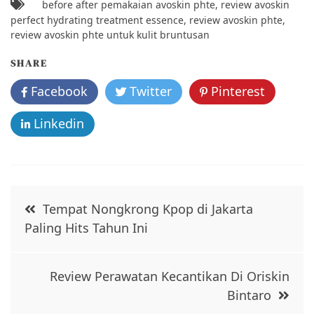
c
itt
ai
ar
before after pemakaian avoskin phte
,
review avoskin
e
er
l
e
perfect hydrating treatment essence
,
review avoskin phte
,
review avoskin phte untuk kulit bruntusan
b
o
SHARE
o
Facebook
Twitter
Pinterest
k
Linkedin
Post
Tempat Nongkrong Kpop di Jakarta
navigation
Paling Hits Tahun Ini
Review Perawatan Kecantikan Di Oriskin
Bintaro