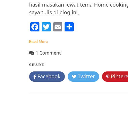
hasil masakan lewat tema Home cooking 
saya tulis di blog ini,
F
T
E
S
a
w
m
h
Read More
c
itt
ai
ar
e
er
l
e
on
1 Comment
Cerita
b
SHARE
Blogger
o
:
Facebook
Twitter
Pintere
o
My
Love
k
Note
ala
Esti
Sulistiawan