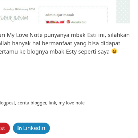
ari My Love Note punyanya mbak Esti ini, silahkan
allah banyak hal bermanfaat yang bisa didapat
ertamu ke blognya mbak Esty seperti saya
logpost
,
cerita blogger
,
link
,
my love note
st
Linkedin