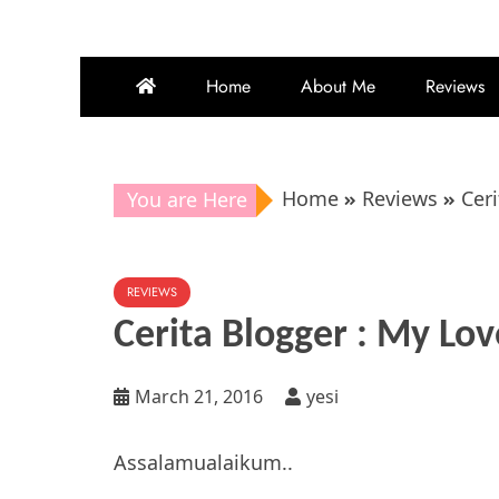
Home
About Me
Reviews
Home
Reviews
Ceri
You are Here
REVIEWS
Cerita Blogger : My Lov
March 21, 2016
yesi
Assalamualaikum..