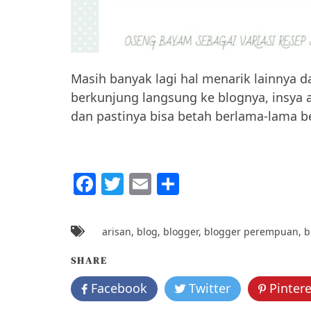
Masih banyak lagi hal menarik lainnya d
berkunjung langsung ke blognya, insya 
dan pastinya bisa betah berlama-lama b
F
T
E
S
a
w
m
h
c
itt
ai
ar
arisan
,
blog
,
blogger
,
blogger perempuan
,
b
e
er
l
e
SHARE
b
Facebook
o
Twitter
Pintere