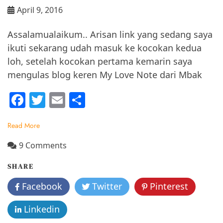
April 9, 2016
Assalamualaikum.. Arisan link yang sedang saya
ikuti sekarang udah masuk ke kocokan kedua
loh, setelah kocokan pertama kemarin saya
mengulas blog keren My Love Note dari Mbak
F
T
E
S
a
w
m
h
Read More
c
itt
ai
ar
e
er
l
e
on
9 Comments
Cerita
b
SHARE
Blogger
o
:
Facebook
Twitter
Pinterest
o
MomaLiza
Blognya
k
Linkedin
Liza