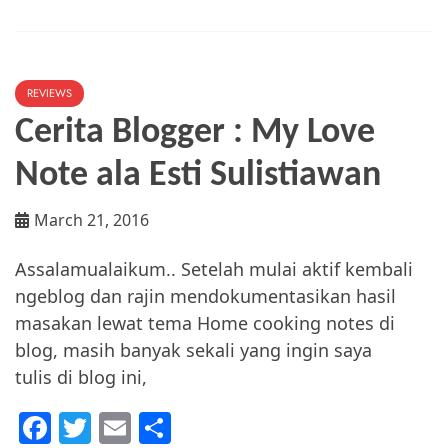
Arjanto
REVIEWS
Cerita Blogger : My Love
Note ala Esti Sulistiawan
March 21, 2016
Assalamualaikum.. Setelah mulai aktif kembali
ngeblog dan rajin mendokumentasikan hasil
masakan lewat tema Home cooking notes di
blog, masih banyak sekali yang ingin saya
tulis di blog ini,
F
T
E
S