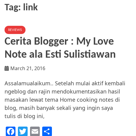
Tag:
link
REVIEWS
Cerita Blogger : My Love
Note ala Esti Sulistiawan
March 21, 2016
Assalamualaikum.. Setelah mulai aktif kembali
ngeblog dan rajin mendokumentasikan hasil
masakan lewat tema Home cooking notes di
blog, masih banyak sekali yang ingin saya
tulis di blog ini,
F
T
E
S