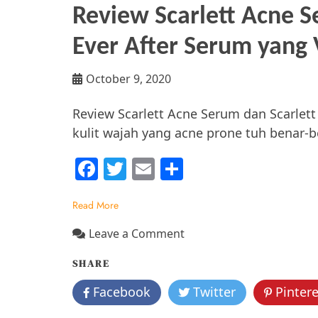
Review Scarlett Acne S
Ever After Serum yang V
October 9, 2020
Review Scarlett Acne Serum dan Scarlett 
kulit wajah yang acne prone tuh benar-b
F
T
E
S
a
w
m
h
Read More
c
itt
ai
ar
e
er
l
e
on
Leave a Comment
Review
b
SHARE
Scarlett
o
Acne
Facebook
Twitter
Pintere
o
Serum
dan