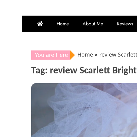
Home
About Me
Reviews
Home
review Scarlet
You are Here
Tag:
review Scarlett Brigh