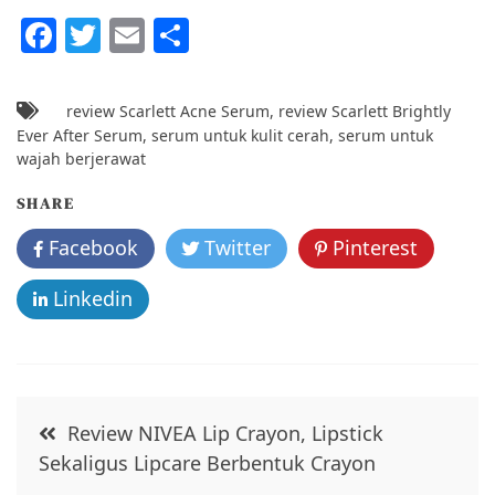
F
T
E
S
a
w
m
h
c
itt
ai
ar
review Scarlett Acne Serum
,
review Scarlett Brightly
e
er
l
e
Ever After Serum
,
serum untuk kulit cerah
,
serum untuk
wajah berjerawat
b
o
SHARE
o
Facebook
Twitter
Pinterest
k
Linkedin
Post
Review NIVEA Lip Crayon, Lipstick
navigation
Sekaligus Lipcare Berbentuk Crayon