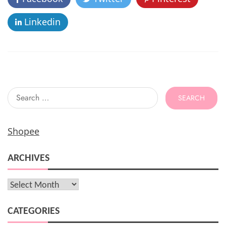
o
Care
Activating
k
Linkedin
Serum
Search
for:
Shopee
ARCHIVES
Archives
CATEGORIES