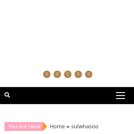
You are Here
Home
sulwhasoo