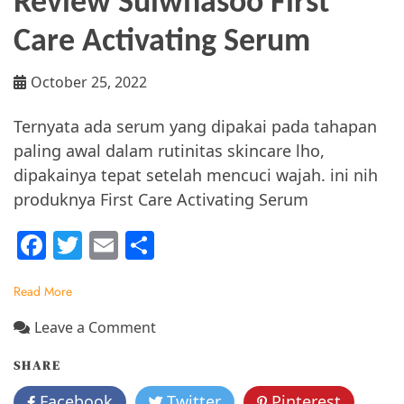
Review Sulwhasoo First
Care Activating Serum
October 25, 2022
Ternyata ada serum yang dipakai pada tahapan
paling awal dalam rutinitas skincare lho,
dipakainya tepat setelah mencuci wajah. ini nih
produknya First Care Activating Serum
F
T
E
S
a
w
m
h
Read More
c
itt
ai
ar
e
er
l
e
on
Leave a Comment
Review
b
SHARE
Sulwhasoo
o
First
Facebook
Twitter
Pinterest