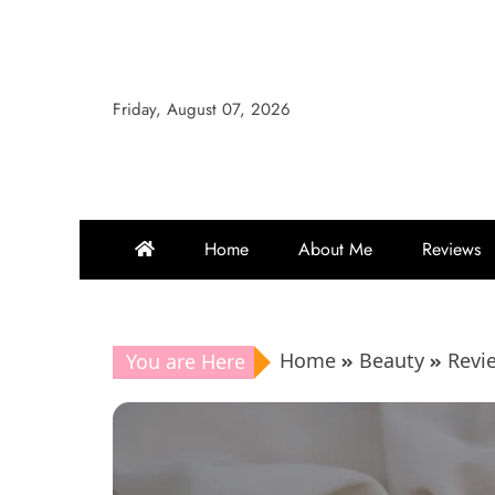
Skip
to
content
Friday, August 07, 2026
Home
About Me
Reviews
Home
Beauty
Revi
You are Here