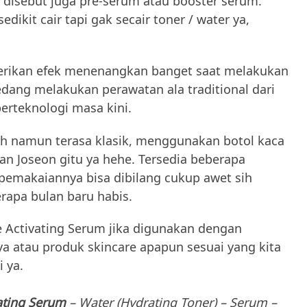
ng disebut juga pre-serum atau booster serum.
edikit cair tapi gak secair toner / water ya,
rikan efek menenangkan banget saat melakukan
sedang melakukan perawatan ala traditional dari
erteknologi masa kini.
h namun terasa klasik, menggunakan botol kaca
man Joseon gitu ya hehe. Tersedia beberapa
 pemakaiannya bisa dibilang cukup awet sih
rapa bulan baru habis.
 Activating Serum jika digunakan dengan
a atau produk skincare apapun sesuai yang kita
i ya.
vating Serum
– Water (Hydrating Toner) – Serum –