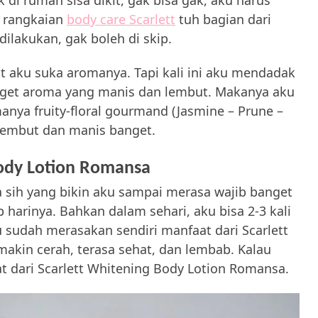
 di rumah sisa dikit, gak bisa gak, aku harus
n rangkaian
body care Scarlett
tuh bagian dari
dilakukan, gak boleh di skip.
t aku suka aromanya. Tapi kali ini aku mendadak
nget aroma yang manis dan lembut. Makanya aku
ya fruity-floral gourmand (Jasmine – Prune –
lembut dan manis banget.
Body Lotion Romansa
 sih yang bikin aku sampai merasa wajib banget
 harinya. Bahkan dalam sehari, aku bisa 2-3 kali
sudah merasakan sendiri manfaat dari Scarlett
emakin cerah, terasa sehat, dan lembab. Kalau
at dari Scarlett Whitening Body Lotion Romansa.