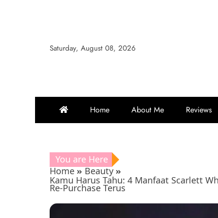
Skip
to
content
Saturday, August 08, 2026
Home
About Me
Reviews
You are Here
Home
Beauty
Kamu Harus Tahu: 4 Manfaat Scarlett W
Re-Purchase Terus