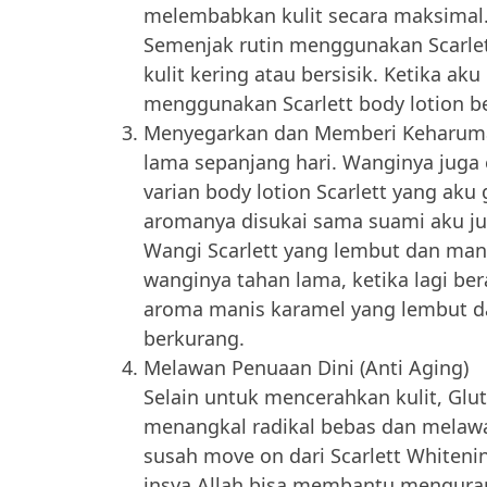
melembabkan kulit secara maksimal
Semenjak rutin menggunakan Scarlett
kulit kering atau bersisik. Ketika aku
menggunakan Scarlett body lotion b
Menyegarkan dan Memberi Keharuman
lama sepanjang hari. Wanginya juga
varian body lotion Scarlett yang a
aromanya disukai sama suami aku ju
Wangi Scarlett yang lembut dan manis
wanginya tahan lama, ketika lagi be
aroma manis karamel yang lembut da
berkurang.
Melawan Penuaan Dini (Anti Aging)
Selain untuk mencerahkan kulit, Glu
menangkal radikal bebas dan melawa
susah move on dari Scarlett Whiteni
insya Allah bisa membantu mengurang