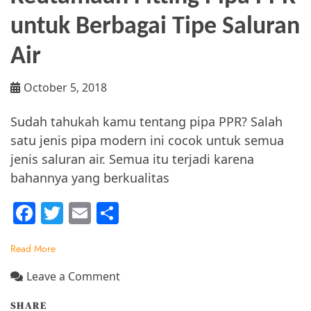
untuk Berbagai Tipe Saluran
Air
October 5, 2018
Sudah tahukah kamu tentang pipa PPR? Salah
satu jenis pipa modern ini cocok untuk semua
jenis saluran air. Semua itu terjadi karena
bahannya yang berkualitas
F
T
E
S
a
w
m
h
Read More
c
itt
ai
ar
e
er
l
e
on
Leave a Comment
Keutamaan
b
SHARE
Fitting