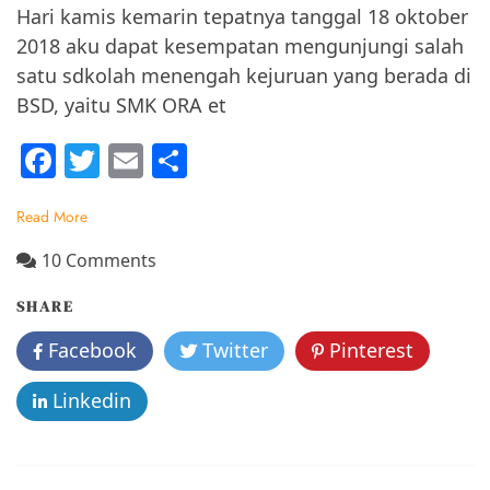
Hari kamis kemarin tepatnya tanggal 18 oktober
2018 aku dapat kesempatan mengunjungi salah
satu sdkolah menengah kejuruan yang berada di
BSD, yaitu SMK ORA et
F
T
E
S
a
w
m
h
Read More
c
itt
ai
ar
e
er
l
e
on
10 Comments
SMK
b
SHARE
ORA
o
et
Facebook
Twitter
Pinterest
o
LABORA
BSD
k
Linkedin
Sekolah
Dengan
Keahlian