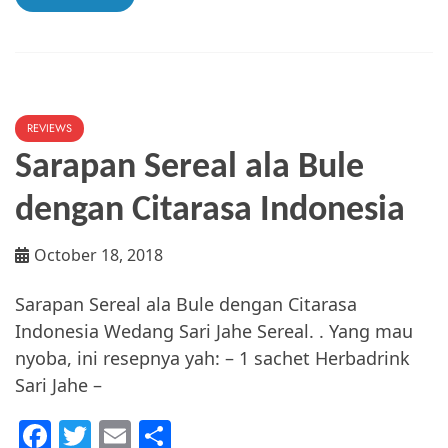
dengan
INVISEE
REVIEWS
Sarapan Sereal ala Bule
dengan Citarasa Indonesia
October 18, 2018
Sarapan Sereal ala Bule dengan Citarasa
Indonesia Wedang Sari Jahe Sereal. . Yang mau
nyoba, ini resepnya yah: – 1 sachet Herbadrink
Sari Jahe –
F
T
E
S