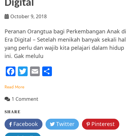
Digital
October 9, 2018
Peranan Orangtua bagi Perkembangan Anak di
Era Digital – Setelah menikah banyak sekali hal
yang perlu dan wajib kita pelajari dalam hidup
ini. Gak melulu
F
T
E
S
a
w
m
h
Read More
c
itt
ai
ar
e
er
l
e
on
1 Comment
Belajar
b
SHARE
Menjadi
o
Orang
Facebook
Twitter
Pinterest
o
Tua
yang