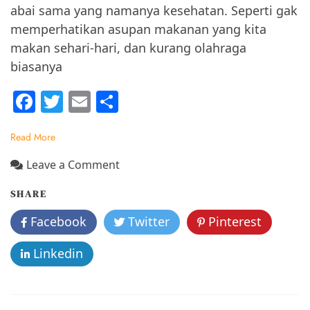
abai sama yang namanya kesehatan. Seperti gak
memperhatikan asupan makanan yang kita
makan sehari-hari, dan kurang olahraga
biasanya
F
T
E
S
a
w
m
h
Read More
c
itt
ai
ar
e
er
l
e
on
Leave a Comment
Meningkatkan
b
SHARE
Kesadaran
o
Kesehatan
Facebook
Twitter
Pinterest
o
dengan
#AksiSehatCeria
k
Linkedin