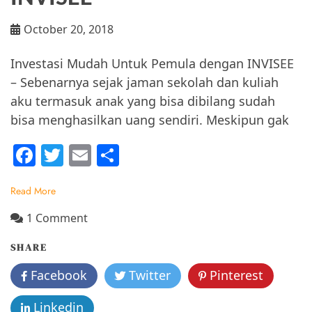
October 20, 2018
Investasi Mudah Untuk Pemula dengan INVISEE
– Sebenarnya sejak jaman sekolah dan kuliah
aku termasuk anak yang bisa dibilang sudah
bisa menghasilkan uang sendiri. Meskipun gak
F
T
E
S
a
w
m
h
Read More
c
itt
ai
ar
e
er
l
e
on
1 Comment
Mudahnya
b
SHARE
Belajar
o
Investasi
Facebook
Twitter
Pinterest
o
Untuk
Pemula
k
Linkedin