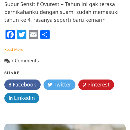
Subur Sensitif Ovutest – Tahun ini gak terasa
pernikahanku dengan suami sudah memasuki
tahun ke 4, rasanya seperti baru kemarin
F
T
E
S
a
w
m
h
Read More
c
itt
ai
ar
e
er
l
e
on
7 Comments
Merencanakan
b
SHARE
Kehamilan
o
dengan
Facebook
Twitter
Pinterest
o
Alat
Cek
k
Linkedin
Masa
Subur
Sensitif
Ovutest