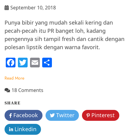
September 10, 2018
Punya bibir yang mudah sekali kering dan
pecah-pecah itu PR banget loh, kadang
pengennya sih tampil fresh dan cantik dengan
polesan lipstik dengan warna favorit.
F
T
E
S
a
w
m
h
Read More
c
itt
ai
ar
e
er
l
e
on
18 Comments
3
b
SHARE
Cara
o
Mudah
Facebook
Twitter
Pinterest
o
Memilih
Lipstik
k
Linkedin
Untuk