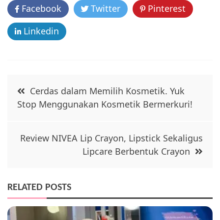
o
Facebook
Twitter
Pinterest
k
Linkedin
Post
Cerdas dalam Memilih Kosmetik. Yuk
navigation
Stop Menggunakan Kosmetik Bermerkuri!
Review NIVEA Lip Crayon, Lipstick Sekaligus
Lipcare Berbentuk Crayon
RELATED POSTS