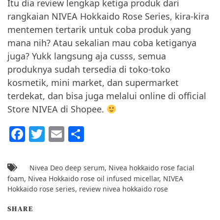
Itu dia review lengkap ketiga produk dari
rangkaian NIVEA Hokkaido Rose Series, kira-kira
mentemen tertarik untuk coba produk yang
mana nih? Atau sekalian mau coba ketiganya
juga? Yukk langsung aja cusss, semua
produknya sudah tersedia di toko-toko
kosmetik, mini market, dan supermarket
terdekat, dan bisa juga melalui online di official
Store NIVEA di Shopee.
F
T
E
S
a
w
m
h
c
itt
ai
ar
Nivea Deo deep serum
,
Nivea hokkaido rose facial
e
er
l
e
foam
,
Nivea Hokkaido rose oil infused micellar
,
NIVEA
Hokkaido rose series
,
review nivea hokkaido rose
b
o
SHARE