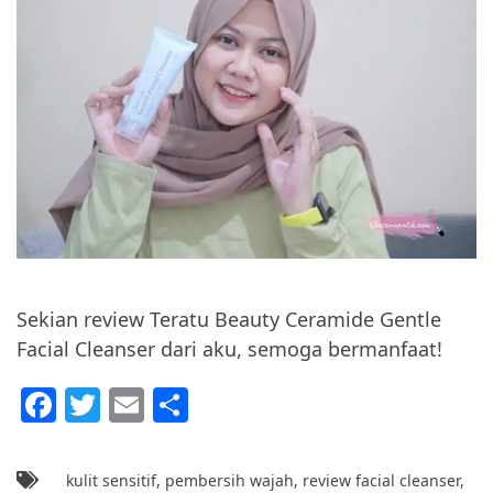
Sekian review Teratu Beauty Ceramide Gentle
Facial Cleanser dari aku, semoga bermanfaat!
F
T
E
S
a
w
m
h
c
itt
ai
ar
kulit sensitif
,
pembersih wajah
,
review facial cleanser
,