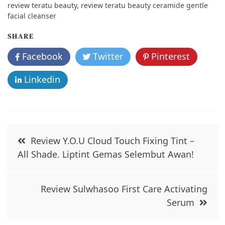
e
er
l
e
review teratu beauty
,
review teratu beauty ceramide gentle
facial cleanser
b
o
SHARE
o
Facebook
Twitter
Pinterest
k
Linkedin
Post
Review Y.O.U Cloud Touch Fixing Tint –
navigation
All Shade. Liptint Gemas Selembut Awan!
Review Sulwhasoo First Care Activating
Serum